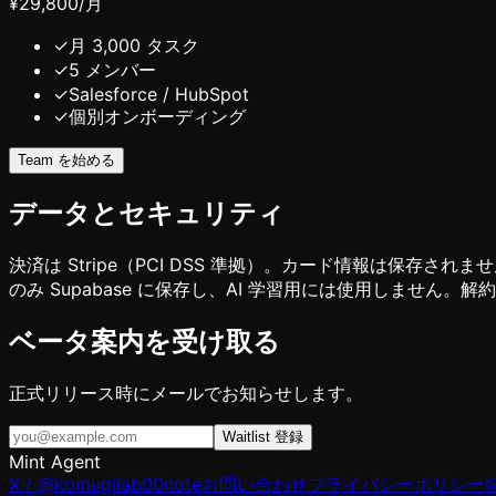
¥29,800
/月
✓
月 3,000 タスク
✓
5 メンバー
✓
Salesforce / HubSpot
✓
個別オンボーディング
Team を始める
データとセキュリティ
決済は Stripe（PCI DSS 準拠）。カード情報は保存されませ
のみ Supabase に保存し、AI 学習用には使用しません。解
ベータ案内を受け取る
正式リリース時にメールでお知らせします。
Waitlist 登録
Mint Agent
X / @komugilab00
note
お問い合わせ
プライバシーポリシー