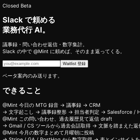
Closed Beta
Slack で頼める
業務代行 AI。
議事録・問い合わせ返信・数字集計。
Slack の中で
@Mint
に頼めば、そのまま返ってくる。
Waitlist 登録
ベータ案内のみ送ります。
できること
@Mint 今日の MTG 録音 → 議事録 → CRM
→
文字起こし → 議事録整形 → 担当者判定 → Salesforce / 
@Mint この問い合わせ、過去履歴見て返信 draft
→
Gmail / CS ツールから過去会話取得 → 文脈を踏まえた返信
@Mint 今月の数字まとめて月曜朝に投稿
→
Stripe / GA / PostHog から数字取得 → 表とインサ